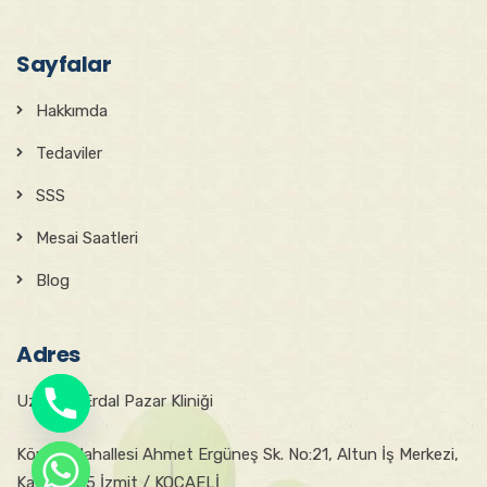
Sayfalar
Hakkımda
Tedaviler
SSS
Mesai Saatleri
Blog
Adres
Uzm. Dr. Erdal Pazar Kliniği
Körfez Mahallesi Ahmet Ergüneş Sk. No:21, Altun İş Merkezi,
chaty
Kat:4, D:15 İzmit / KOCAELİ