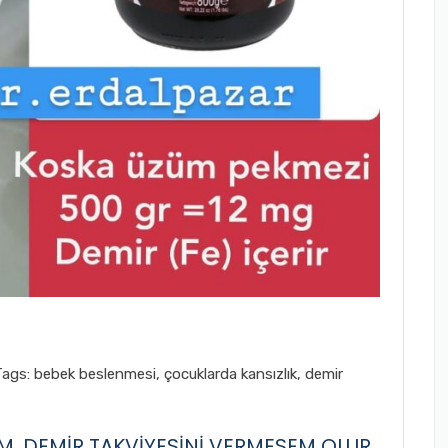
Tags:
bebek beslenmesi
,
çocuklarda kansızlık
,
demir
, DEMİR TAKVİYESİNİ VERMESEM OLUR