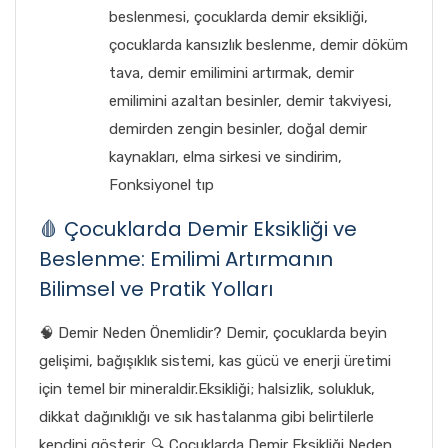
beslenmesi
,
çocuklarda demir eksikliği
,
çocuklarda kansızlık beslenme
,
demir döküm
tava
,
demir emilimini artırmak
,
demir
emilimini azaltan besinler
,
demir takviyesi
,
demirden zengin besinler
,
doğal demir
kaynakları
,
elma sirkesi ve sindirim
,
Fonksiyonel tıp
🩸 Çocuklarda Demir Eksikliği ve
Beslenme: Emilimi Artırmanın
Bilimsel ve Pratik Yolları
🧠 Demir Neden Önemlidir? Demir, çocuklarda beyin
gelişimi, bağışıklık sistemi, kas gücü ve enerji üretimi
için temel bir mineraldir.Eksikliği; halsizlik, solukluk,
dikkat dağınıklığı ve sık hastalanma gibi belirtilerle
kendini gösterir. 🔍 Çocuklarda Demir Eksikliği Neden...