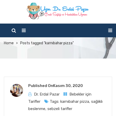
Tag Archives:
karnıbahar pizza
Home
Posts tagged "karnıbahar pizza"
Published On
Kasım 30, 2020
Dr. Erdal Pazar
Bebekler için
Tarifler
Tags:
karnıbahar pizza
,
sağlıklı
beslenme
,
sebzeli tarifler