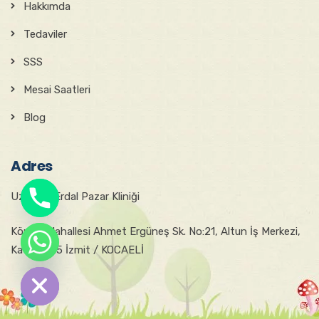
Hakkımda
Tedaviler
SSS
Mesai Saatleri
Blog
Adres
Uzm. Dr. Erdal Pazar Kliniği
Körfez Mahallesi Ahmet Ergüneş Sk. No:21, Altun İş Merkezi,
chaty
Kat:4, D:15 İzmit / KOCAELİ
Hide