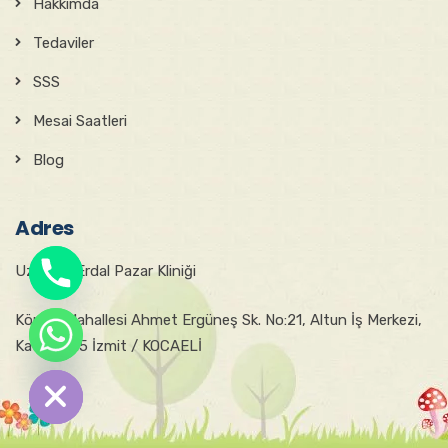
Hakkımda
Tedaviler
SSS
Mesai Saatleri
Blog
Adres
Uzm. Dr. Erdal Pazar Kliniği
Körfez Mahallesi Ahmet Ergüneş Sk. No:21, Altun İş Merkezi,
chaty
Kat:4, D:15 İzmit / KOCAELİ
Hide