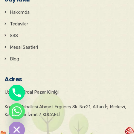
Hakkımda
Tedaviler
SSS
Mesai Saatleri
Blog
Adres
Uzm. Dr. Erdal Pazar Kliniği
Körfez Mahallesi Ahmet Ergüneş Sk. No:21, Altun İş Merkezi,
chaty
Kat:4, D:15 İzmit / KOCAELİ
Hide