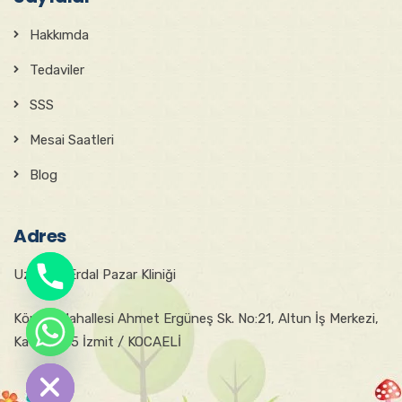
Hakkımda
Tedaviler
SSS
Mesai Saatleri
Blog
Adres
Uzm. Dr. Erdal Pazar Kliniği
Körfez Mahallesi Ahmet Ergüneş Sk. No:21, Altun İş Merkezi,
chaty
Kat:4, D:15 İzmit / KOCAELİ
Hide