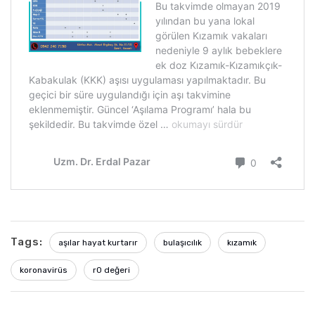
Tags:
aşılar hayat kurtarır
bulaşıcılık
kızamık
koronavirüs
r0 değeri