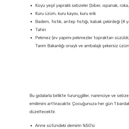
Koyu yeşil yapraklı sebzeler (biber, ıspanak, roka
Kuru üzüm, kuru kayısı, kuru erik
Badem, fıstık, antep fıstığı, kabak çekirdeği (4 
Tahin
Pekmez (ev yapımı pekmezler topraktan süzüldü
Tarım Bakanlığı onaylı ve ambalajlı şekersiz üzüm
Bu gıdalarla birlikte turunçgiller, narenciye ve sebz
emilimini arttıracaktır. Çocuğunuza her gün 1 bardak 
düzeltecektir.
Anne sütündeki demirin %50’si