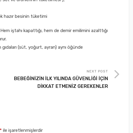
çok hazır besinin tüketimi
 Hem iştahı kapattığı, hem de demir emilimini azalttığı
rur.
 gıdaları (süt, yoğurt, ayran) aynı öğünde
NEXT POST
BEBEĞİNİZİN İLK YILINDA GÜVENLİĞİ İÇİN
DİKKAT ETMENİZ GEREKENLER
*
ile işaretlenmişlerdir