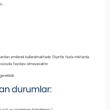
u ,
ardan emilerek kullanılmaktadır. Diyetle fazla miktarda
a vücuda faydası olmayacaktır.
ereklidir.
tan durumlar:
e süt ve ürünlerinin tüketilmesi ),