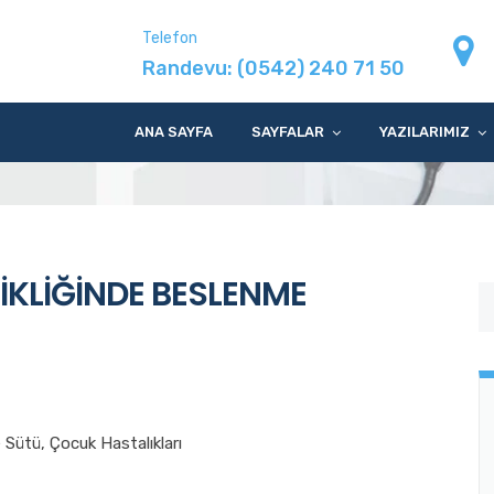
Telefon
Randevu:
(0542) 240 71 50
ANA SAYFA
SAYFALAR
YAZILARIMIZ
İR EKSİKLİĞİNDE BESLENME ÖNERİLERİ
KLİĞİNDE BESLENME
 Sütü
,
Çocuk Hastalıkları