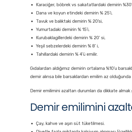
Karaciğer, böbrek vs sakatatlardaki demirin %30’
Dana ve koyun etindeki demirin % 25’i,
Tavuk ve balıktaki demirin % 20’si,
Yumurtadaki demirin % 15’i,
Kurubaklagillerdeki demirin % 20’ si,
Yeşil sebzelerdeki demirin % 8’ i,
Tahıllardaki demirin % 4’ü emilir.
Gıdalardan aldığımız demirin ortalama %10’u barsakl
demir alınsa bile barsaklardan emilim az olduğund
Demir emilimini azaltan durumları da dikkate almak g
Demir emilimini azal
Çay, kahve ve aşırı süt tüketilmesi.
Diyetle fazla miktarda kalsiyum alınması (özellikl