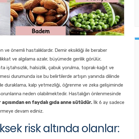
n ve önemli hastalıklardır. Demir eksikliği ile beraber
kkat ve algılama azalır, büyümede gerilik görülür,
çta iştahsızlık, halsizlik, çabuk yorulma, toprak-kağıt ve
esi durumunda ise bu belirtilerde artışın yanında dilinde
de duraklama, kalp yetmezliği, öğrenme ve zeka gelişiminde
sorunlarına neden olabilmektedir. Hastalığın önlenmesinde
 açısından en faydalı gıda anne sütüdür.
İlk 6 ay sadece
irmeye devam ediniz.
ksek risk altında olanlar: