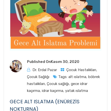
Published On
Kasım 30, 2020
Dr. Erdal Pazar
Çocuk Hastalıkları
,
Çocuk Sağlığı
Tags:
alt ıslatma
,
böbrek
hastalıkları
,
Çocuk sağlığı
,
gece idrar
kaçırma
,
idrar kaçırma
,
yatak ıslatma
GECE ALT ISLATMA (ENÜREZİS
NOKTURNA)