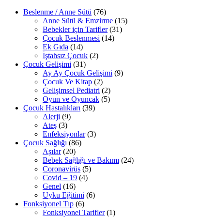
Beslenme / Anne Sütü
(76)
Anne Sütü & Emzirme
(15)
Bebekler için Tarifler
(31)
Çocuk Beslenmesi
(14)
Ek Gıda
(14)
İştahsız Çocuk
(2)
Çocuk Gelişimi
(31)
Ay Ay Çocuk Gelişimi
(9)
Çocuk Ve Kitap
(2)
Gelişimsel Pediatri
(2)
Oyun ve Oyuncak
(5)
Çocuk Hastalıkları
(39)
Alerji
(9)
Ateş
(3)
Enfeksiyonlar
(3)
Çocuk Sağlığı
(86)
Aşılar
(20)
Bebek Sağlığı ve Bakımı
(24)
Coronavirüs
(5)
Covid – 19
(4)
Genel
(16)
Uyku Eğitimi
(6)
Fonksiyonel Tıp
(6)
Fonksiyonel Tarifler
(1)