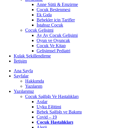
Anne Sütü & Emzirme
Çocuk Beslenmesi
Ek Gıda
Bebekler için Tarifler
İştahsız Çocuk
Çocuk Gelişimi
Ay Ay Çocuk Gelişimi
Oyun ve Oyuncak
Çocuk Ve Kitap
Gelişimsel Pediatri
Kulak Şekillendirme
İletişim
Ana Sayfa
Sayfalar
Hakkımda
Yazılarım
Yazılarımız
Çocuk Sağlığı Ve Hastalıkları
Aşılar
Uyku Eğitimi
Bebek Sağlığı ve Bakımı
Covid – 19
Çocuk Hastalıkları
Alerji