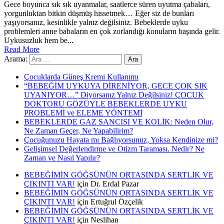
Gece boyunca sık sık uyanmalar, saatlerce süren uyutma çabaları,
yorgunluktan bitkin düşmüş hissetmek… Eğer siz de bunları
yaşıyorsanız, kesinlikle yalnız değilsiniz. Bebeklerde uyku
problemleri anne babaların en çok zorlandığı konuların başında gelir.
Uykusuzluk hem be...
Read More
Arama:
Çocuklarda Güneş Kremi Kullanımı
“BEBEĞİM UYKUYA DİRENİYOR, GECE ÇOK SIK
UYANIYOR…” Diyorsanız Yalnız Değilsiniz! ÇOCUK
DOKTORU GÖZÜYLE BEBEKLERDE UYKU
PROBLEMİ ve ELEME YÖNTEMİ
BEBEKLERDE GAZ SANCISI VE KOLİK: Neden Olur,
Ne Zaman Geçer, Ne Yapabilirim?
Çocuğunuzu Hayata mı Bağlıyorsunuz, Yoksa Kendinize mi?
Gelişimsel Değerlendirme ve Otizm Taraması. Nedir? Ne
Zaman ve Nasıl Yapılır?
BEBEĞİMİN GÖĞSÜNÜN ORTASINDA SERTLİK VE
ÇIKINTI VAR!
için
Dr. Erdal Pazar
BEBEĞİMİN GÖĞSÜNÜN ORTASINDA SERTLİK VE
ÇIKINTI VAR!
için
Ertuğrul Özçelik
BEBEĞİMİN GÖĞSÜNÜN ORTASINDA SERTLİK VE
ÇIKINTI VAR!
için
Neslihan