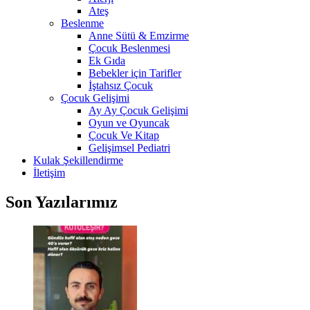
Ateş
Beslenme
Anne Sütü & Emzirme
Çocuk Beslenmesi
Ek Gıda
Bebekler için Tarifler
İştahsız Çocuk
Çocuk Gelişimi
Ay Ay Çocuk Gelişimi
Oyun ve Oyuncak
Çocuk Ve Kitap
Gelişimsel Pediatri
Kulak Şekillendirme
İletişim
Son Yazılarımız