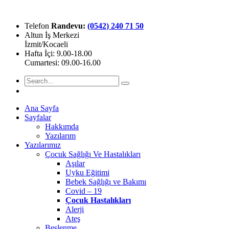
Telefon
Randevu:
(0542) 240 71 50
Altun İş Merkezi
İzmit/Kocaeli
Hafta İçi: 9.00-18.00
Cumartesi: 09.00-16.00
Ana Sayfa
Sayfalar
Hakkımda
Yazılarım
Yazılarımız
Çocuk Sağlığı Ve Hastalıkları
Aşılar
Uyku Eğitimi
Bebek Sağlığı ve Bakımı
Covid – 19
Çocuk Hastalıkları
Alerji
Ateş
Beslenme