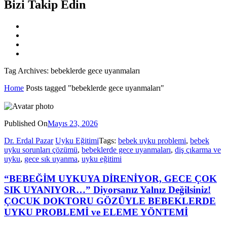
Bizi Takip Edin
Tag Archives: bebeklerde gece uyanmaları
Home
Posts tagged "bebeklerde gece uyanmaları"
Published On
Mayıs 23, 2026
Dr. Erdal Pazar
Uyku Eğitimi
Tags:
bebek uyku problemi
,
bebek
uyku sorunları çözümü
,
bebeklerde gece uyanmaları
,
diş çıkarma ve
uyku
,
gece sık uyanma
,
uyku eğitimi
“BEBEĞİM UYKUYA DİRENİYOR, GECE ÇOK
SIK UYANIYOR…” Diyorsanız Yalnız Değilsiniz!
ÇOCUK DOKTORU GÖZÜYLE BEBEKLERDE
UYKU PROBLEMİ ve ELEME YÖNTEMİ