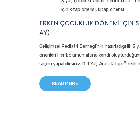
3 yaş çocuk kitapları
,
bebek kitabı
,
be
için kitap önerisi
,
kitap önerisi
ERKEN ÇOCUKLUK DÖNEMİ İÇİN SEN
AY)
Gelişimsel Pediatri Derneği’nin hazırladığı ilk 3 
önerileri Her bölümün altına kendi oluşturduğum 
seçim yapabilirsiniz. 0-1 Yaş Arası Kitap Önerileri
READ MORE