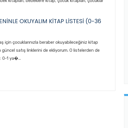
bek kitapları
,
bebeklere kitap
,
çocuk kitapları
,
çocuklar
İNLE OKUYALIM KİTAP LİSTESİ (0-36
yaş için çocuklarınızla beraber okuyabileceğiniz kitap
güncel satış linklerini de ekliyorum. O listelerden de
: 0-1 ya�...