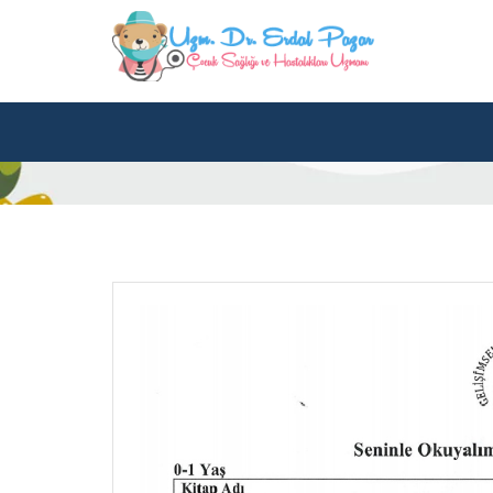
Tag Archives: 1 yaş 
Home
Posts tagged "1 yaş çocuk kitapları"