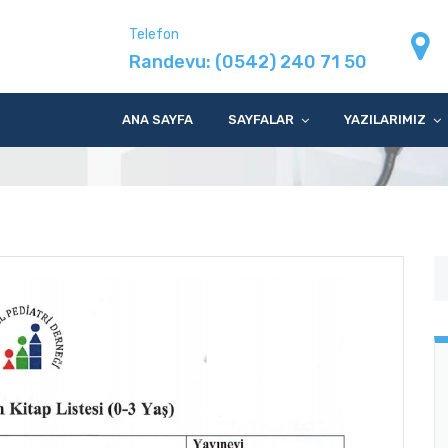
Telefon
Randevu:
(0542) 240 71 50
çocuk kitapları
ANA SAYFA
SAYFALAR
YAZILARIMIZ